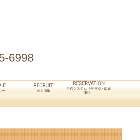
5-6998
RESERVATION
IE
RECRUIT
予約システム（南浦和・武蔵
ビー
求人情報
浦和）