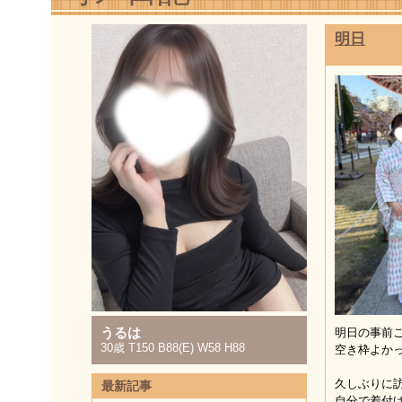
明日
うるは
明日の事前ご
30歳 T150 B88(E) W58 H88
空き枠よかっ
久しぶりに
最新記事
自分で着付