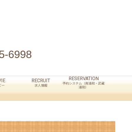
5-6998
RESERVATION
IE
RECRUIT
予約システム（南浦和・武蔵
ビー
求人情報
浦和）