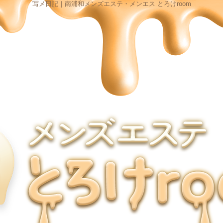
写メ日記｜南浦和メンズエステ・メンエス とろけroom